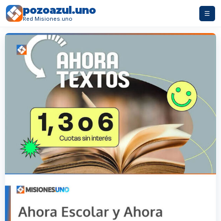
pozoazul.uno
☰
Red Misiones.uno