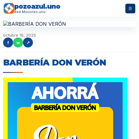
pozoazul.uno
☰
Red Misiones.uno
octubre 16, 2025
f
w
↗
BARBERÍA DON VERÓN