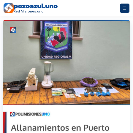
pozoazul.uno
☰
Red Misiones.uno