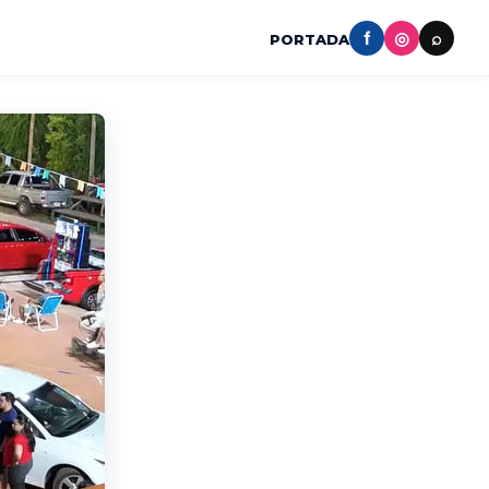
f
◎
⌕
PORTADA