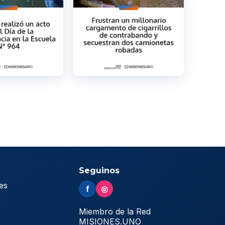
Seguinos
es
f
◎
s
Miembro de la Red
MISIONES.UNO