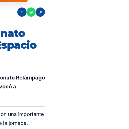
f
w
↗
onato
Espacio
peonato Relámpago
nvocó a
con una importante
 la jornada,