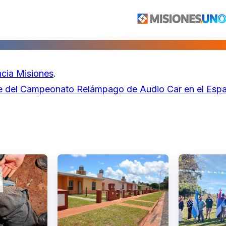
cia Misiones
.
e del Campeonato Relámpago de Audio Car en el Esp