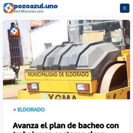
pozoazul.uno
☰
Red Misiones.uno