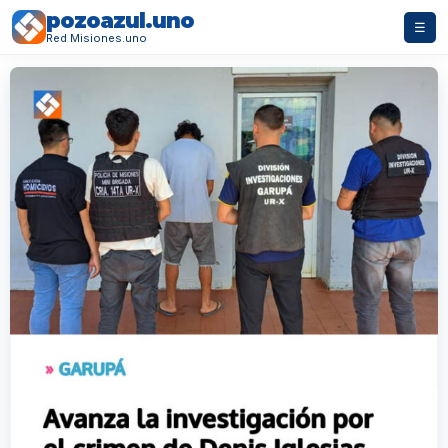
pozoazul.uno
☰
Red Misiones.uno