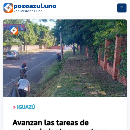
pozoazul.uno
☰
Red Misiones.uno