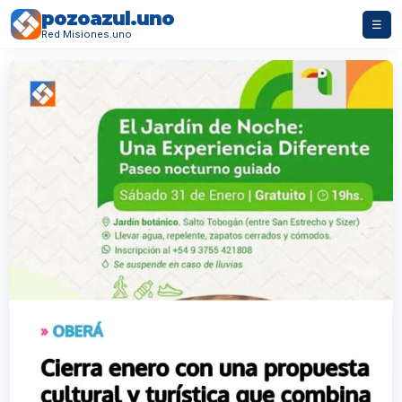
pozoazul.uno
☰
Red Misiones.uno