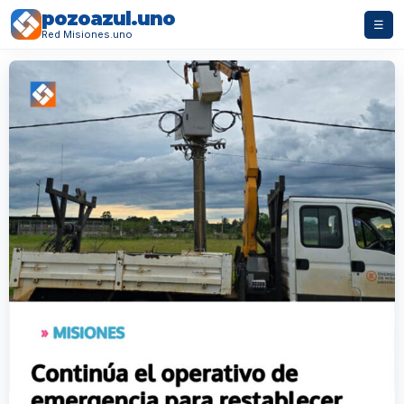
pozoazul.uno
☰
Red Misiones.uno