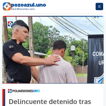
pozoazul.uno
☰
Red Misiones.uno