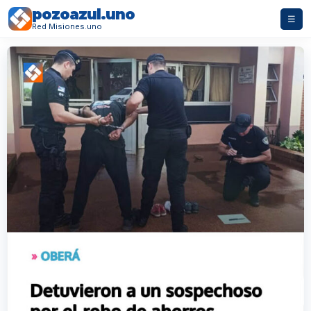
pozoazul.uno
☰
Red Misiones.uno