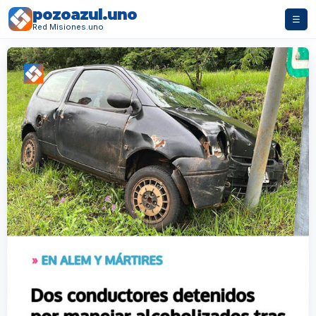
pozoazul.uno
☰
Red Misiones.uno