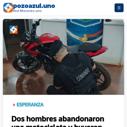
pozoazul.uno
☰
Red Misiones.uno