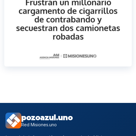
pozoazul.uno
Red Misiones.uno