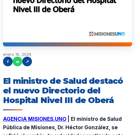
enero 16, 2026
f
w
↗
El ministro de Salud destacó
el nuevo Directorio del
Hospital Nivel III de Oberá
AGENCIA MISIONES.UNO
| El ministro de Salud
Pública de Misiones, Dr. Héctor González, se