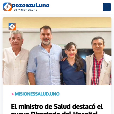
pozoazul.uno
☰
Red Misiones.uno