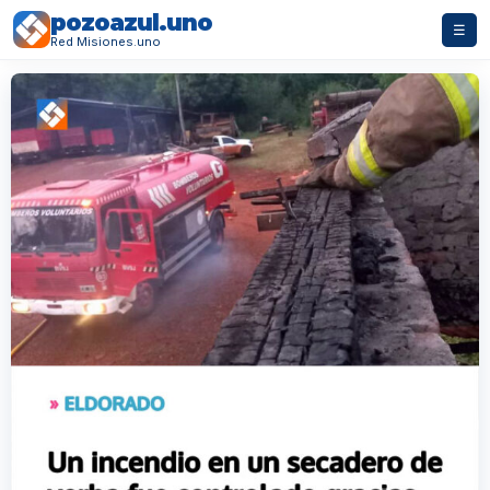
pozoazul.uno
☰
Red Misiones.uno