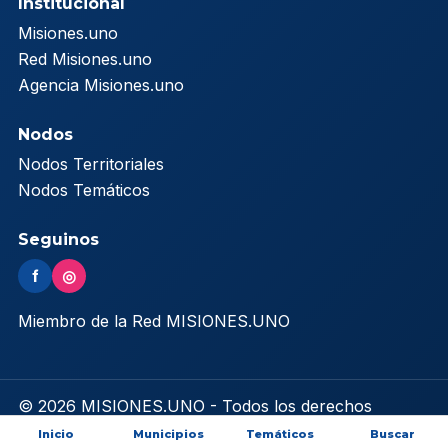
Institucional
Misiones.uno
Red Misiones.uno
Agencia Misiones.uno
Nodos
Nodos Territoriales
Nodos Temáticos
Seguinos
f
◎
Miembro de la Red MISIONES.UNO
© 2026 MISIONES.UNO - Todos los derechos
reservados
Inicio
Municipios
Temáticos
Buscar