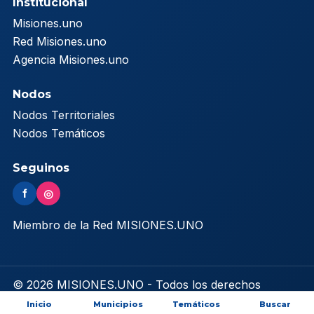
Institucional
Misiones.uno
Red Misiones.uno
Agencia Misiones.uno
Nodos
Nodos Territoriales
Nodos Temáticos
Seguinos
f
◎
Miembro de la Red MISIONES.UNO
© 2026 MISIONES.UNO - Todos los derechos
reservados
Inicio
Municipios
Temáticos
Buscar