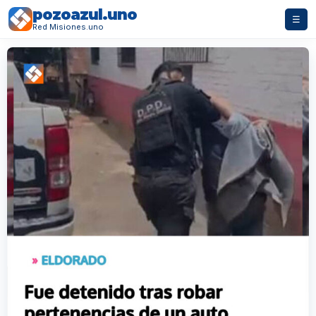
pozoazul.uno
☰
Red Misiones.uno