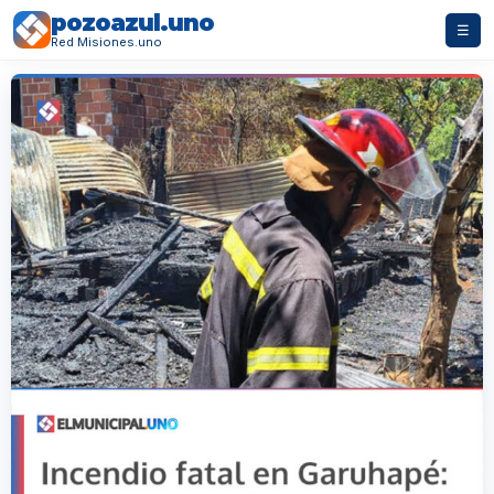
pozoazul.uno
☰
Red Misiones.uno