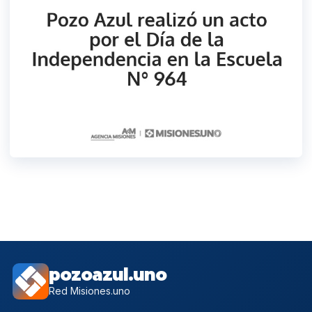
pozoazul.uno
Red Misiones.uno