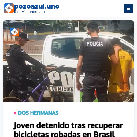
pozoazul.uno
☰
Red Misiones.uno