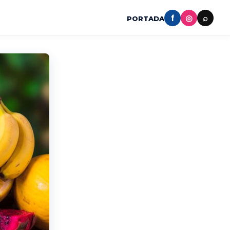
f
◎
⌕
PORTADA