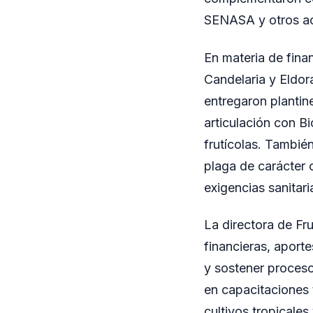
SENASA y otros ac
En materia de fina
Candelaria y Eldor
entregaron plantin
articulación con B
frutícolas. Tambié
plaga de carácter c
exigencias sanita
La directora de Fr
financieras, aport
y sostener proceso
en capacitaciones 
cultivos tropicales