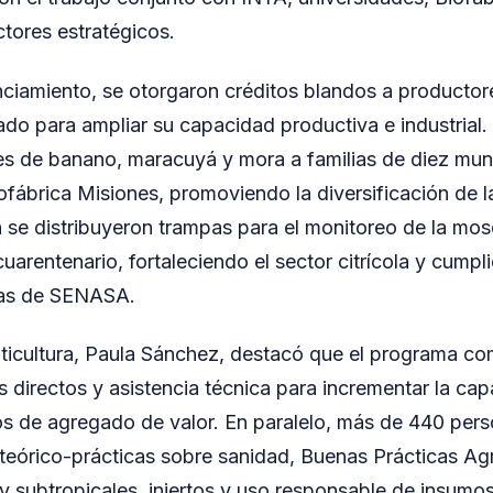
tores estratégicos.
nciamiento, se otorgaron créditos blandos a productor
ado para ampliar su capacidad productiva e industrial
es de banano, maracuyá y mora a familias de diez muni
iofábrica Misiones, promoviendo la diversificación de 
n se distribuyeron trampas para el monitoreo de la mosc
uarentenario, fortaleciendo el sector citrícola y cumpl
rias de SENASA.
uticultura, Paula Sánchez, destacó que el programa c
es directos y asistencia técnica para incrementar la ca
s de agregado de valor. En paralelo, más de 440 pers
teórico-prácticas sobre sanidad, Buenas Prácticas Ag
 y subtropicales, injertos y uso responsable de insumos