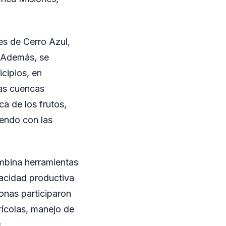
es de Cerro Azul,
. Además, se
cipios, en
las cuencas
a de los frutos,
iendo con las
ombina herramientas
pacidad productiva
onas participaron
rícolas, manejo de
.