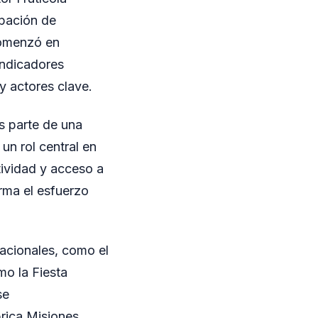
ipación de
 comenzó en
indicadores
y actores clave.
es parte de una
un rol central en
tividad y acceso a
orma el esfuerzo
nacionales, como el
o la Fiesta
se
rica Misiones,