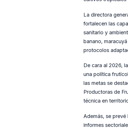
La directora genera
fortalecen las cap
sanitario y ambien
banano, maracuyá 
protocolos adaptad
De cara al 2026, l
una política frutíc
las metas se dest
Productoras de Fru
técnica en territor
Además, se prevé l
informes sectorial