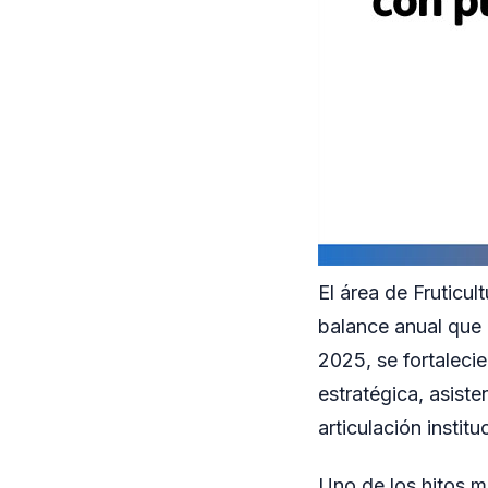
El área de Fruticul
balance anual que r
2025, se fortaleci
estratégica, asiste
articulación instit
Uno de los hitos má