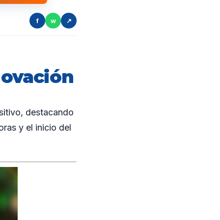
f
w
↗
novación
sitivo, destacando
ras y el inicio del