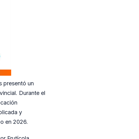
es presentó un
vincial. Durante el
icación
plicada y
llo en 2026.
or Frutícola