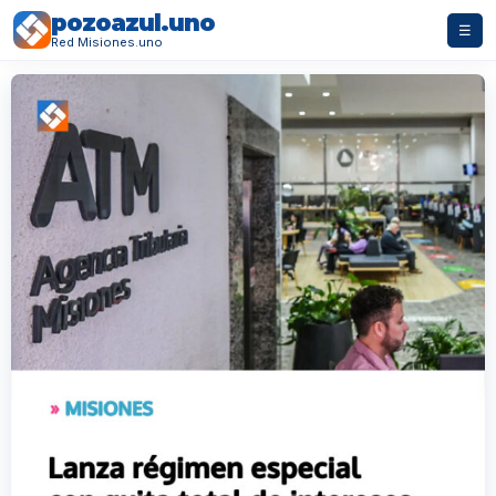
pozoazul.uno
☰
Red Misiones.uno