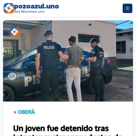
pozoazul.uno
☰
Red Misiones.uno