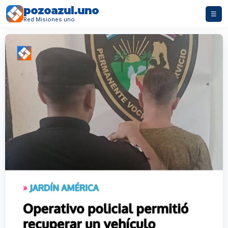
pozoazul.uno
☰
Red Misiones.uno