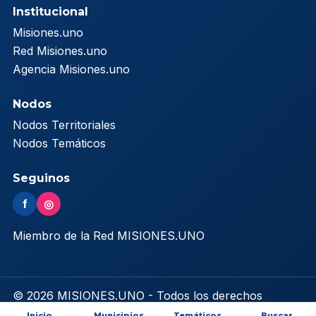
Institucional
Misiones.uno
Red Misiones.uno
Agencia Misiones.uno
Nodos
Nodos Territoriales
Nodos Temáticos
Seguinos
f
◎
Miembro de la Red MISIONES.UNO
© 2026 MISIONES.UNO - Todos los derechos
reservados
Inicio
Municipios
Temáticos
Buscar