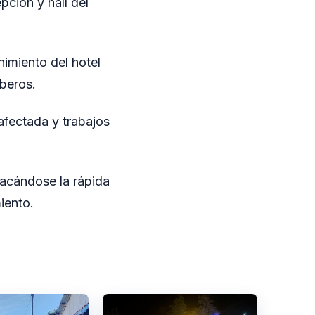
pción y hall del
imiento del hotel
mberos.
 afectada y trabajos
tacándose la rápida
iento.