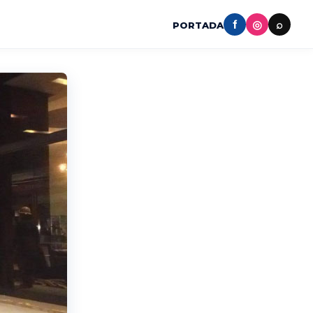
f
◎
⌕
PORTADA