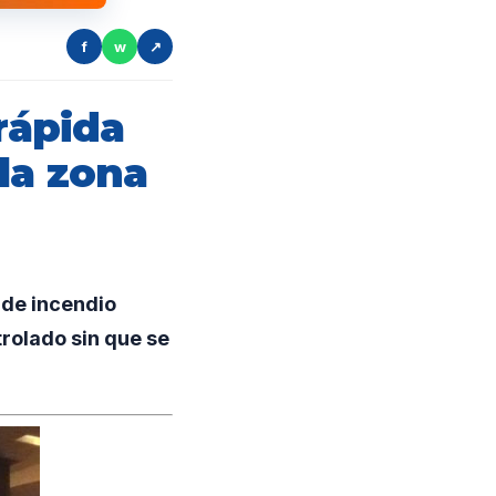
f
w
↗
rápida
la zona
 de incendio
trolado sin que se