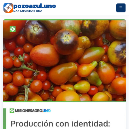
pozoazul.uno
☰
Red Misiones.uno