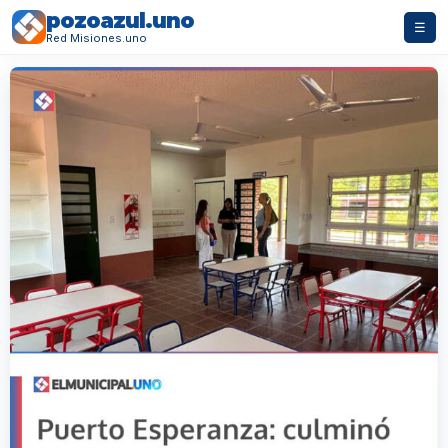
pozoazul.uno
☰
Red Misiones.uno