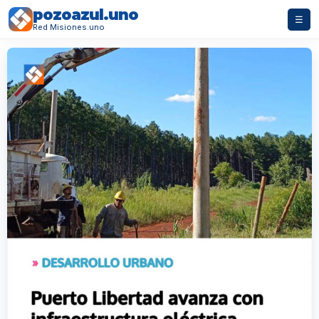
pozoazul.uno
☰
Red Misiones.uno