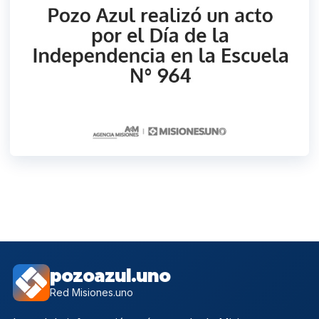
pozoazul.uno
Red Misiones.uno