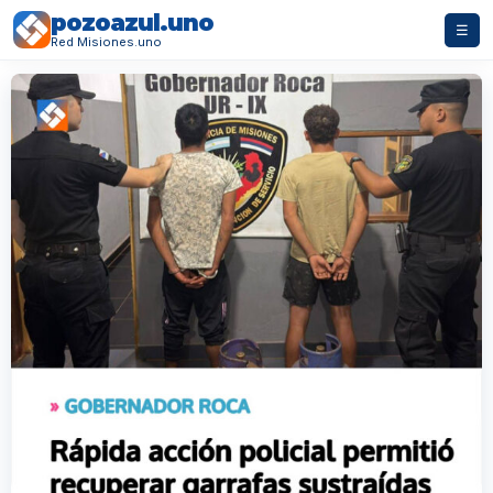
pozoazul.uno
☰
Red Misiones.uno