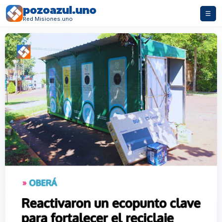
pozoazul.uno
☰
Red Misiones.uno