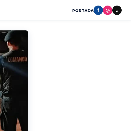
f
◎
⌕
PORTADA