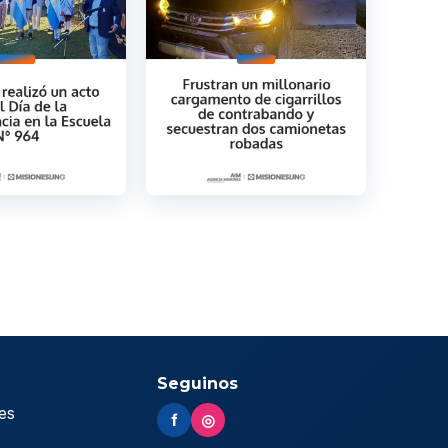
Seguinos
es
f
◎
s