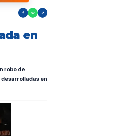
f
w
↗
ada en
n robo de
s desarrolladas en