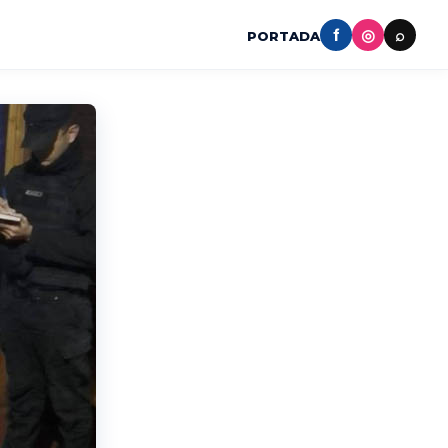
f
◎
⌕
PORTADA