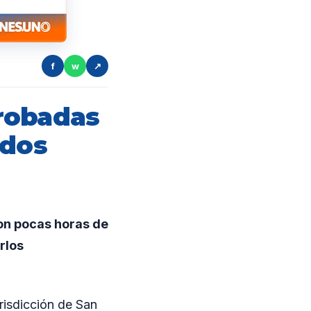
f
w
↗
robadas
idos
on pocas horas de
rlos
risdicción de San