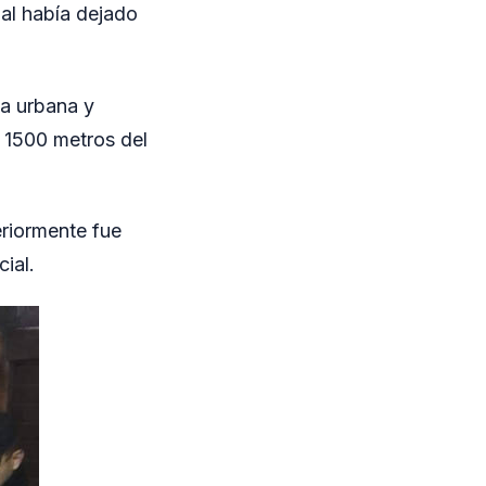
ual había dejado
na urbana y
 1500 metros del
eriormente fue
ial.