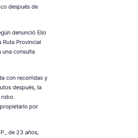
poco después de
egún denunció Elio
a Ruta Provincial
ra una consulta
eda con recorridas y
nutos después, la
 robo.
 propietario por
 P., de 23 años,