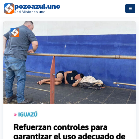
pozoazul.uno
☰
Red Misiones.uno