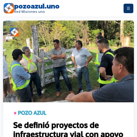
pozoazul.uno
☰
Red Misiones.uno