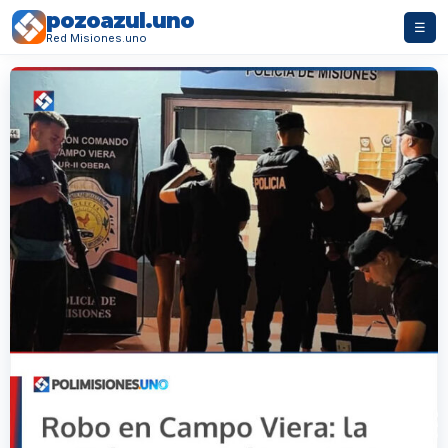
pozoazul.uno
☰
Red Misiones.uno