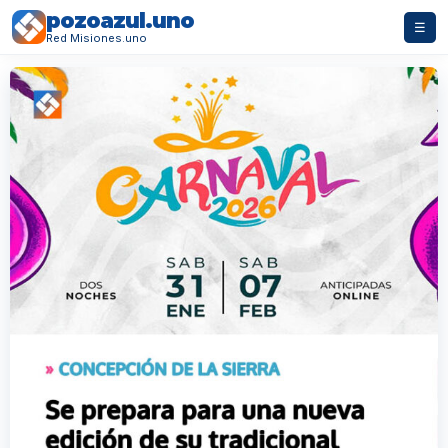
pozoazul.uno
☰
Red Misiones.uno