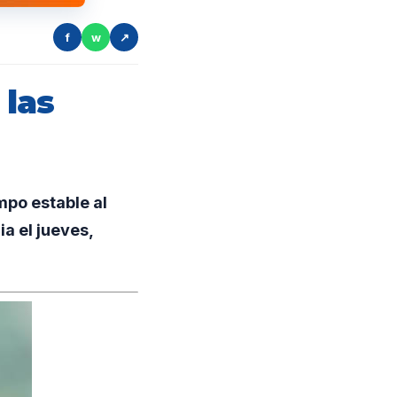
f
w
↗
 las
po estable al
ia el jueves,