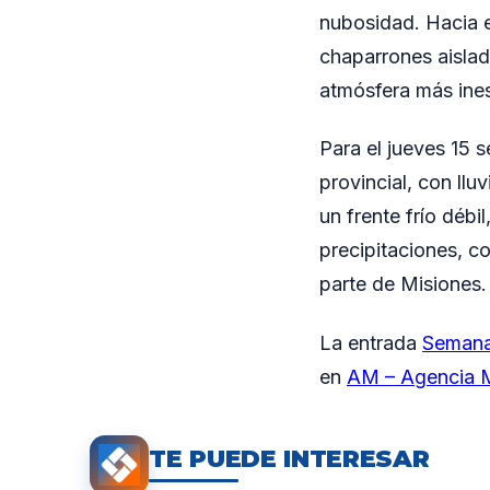
nubosidad. Hacia el
chaparrones aislad
atmósfera más ines
Para el jueves 15 s
provincial, con llu
un frente frío déb
precipitaciones, c
parte de Misiones.
La entrada
Semana 
en
AM – Agencia M
TE PUEDE INTERESAR