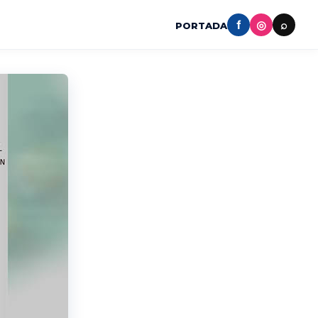
f
◎
⌕
PORTADA