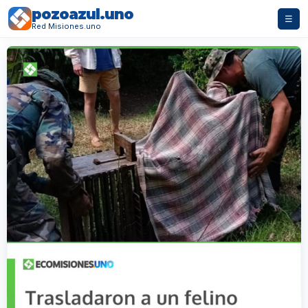
pozoazul.uno
☰
Red Misiones.uno