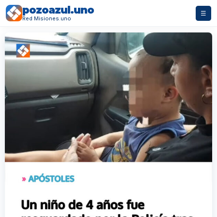
pozoazul.uno
☰
Red Misiones.uno