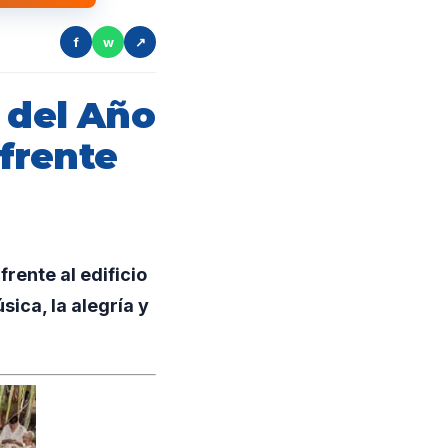
f
w
↗
 del Año
frente
rente al edificio
ica, la alegría y