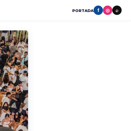
f
◎
⌕
PORTADA