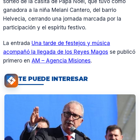
sorteo de la casita de Papá Noel, que tuvo como
ganadora a la niña Melani Cantero, del barrio
Helvecia, cerrando una jornada marcada por la
participación y el espíritu festivo.
La entrada
Una tarde de festejos y música
acompañó la llegada de los Reyes Magos
se publicó
primero en
AM – Agencia Misiones
.
TE PUEDE INTERESAR