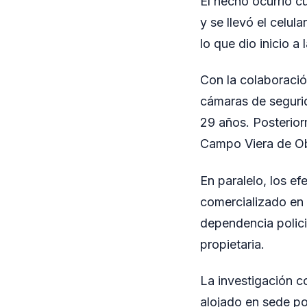
El hecho ocurrió c
y se llevó el celul
lo que dio inicio a
Con la colaboració
cámaras de segurid
29 años. Posterior
Campo Viera de Obe
En paralelo, los ef
comercializado en e
dependencia policia
propietaria.
La investigación c
alojado en sede poli