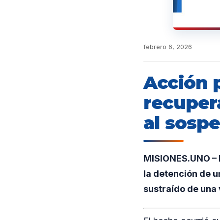
febrero 6, 2026
Acción p
recuper
al sosp
MISIONES.UNO – En
la detención de u
sustraído de una 