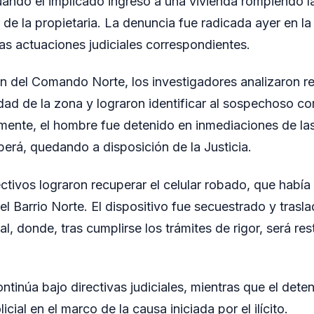
uando el implicado ingresó a una vivienda rompiendo l
ar de la propietaria. La denuncia fue radicada ayer en l
 las actuaciones judiciales correspondientes.
n del Comando Norte, los investigadores analizaron re
ad de la zona y lograron identificar al sospechoso c
mente, el hombre fue detenido en inmediaciones de las
rá, quedando a disposición de la Justicia.
ectivos lograron recuperar el celular robado, que había
l Barrio Norte. El dispositivo fue secuestrado y trasla
l, donde, tras cumplirse los trámites de rigor, será res
ontinúa bajo directivas judiciales, mientras que el det
cial en el marco de la causa iniciada por el ilícito.