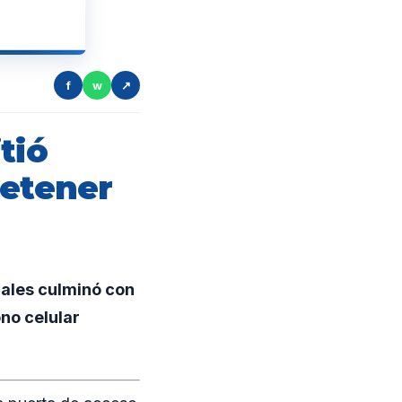
f
w
↗
tió
detener
iales culminó con
no celular