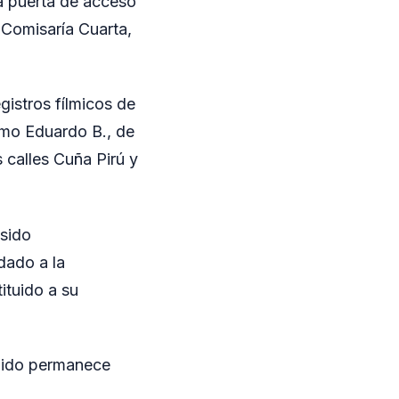
a puerta de acceso
a Comisaría Cuarta,
gistros fílmicos de
omo Eduardo B., de
 calles Cuña Pirú y
 sido
dado a la
tituido a su
enido permanece