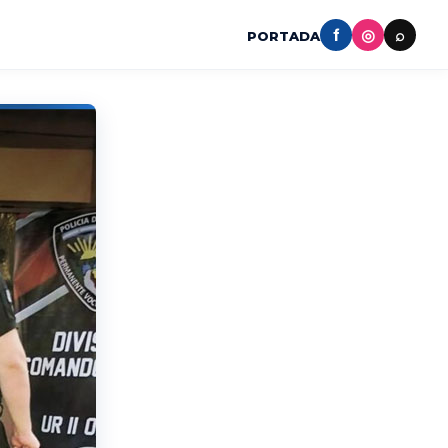
f
◎
⌕
PORTADA