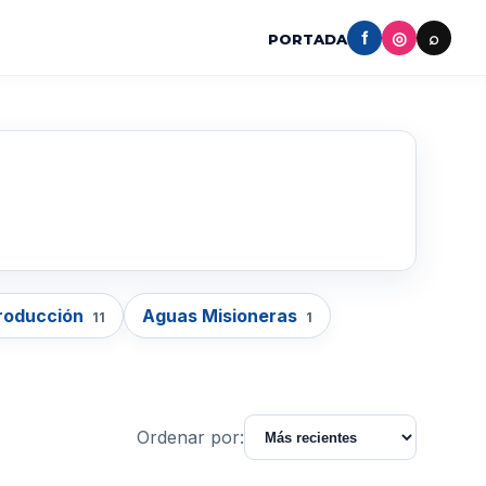
f
◎
⌕
PORTADA
Producción
Aguas Misioneras
11
1
Ordenar por: