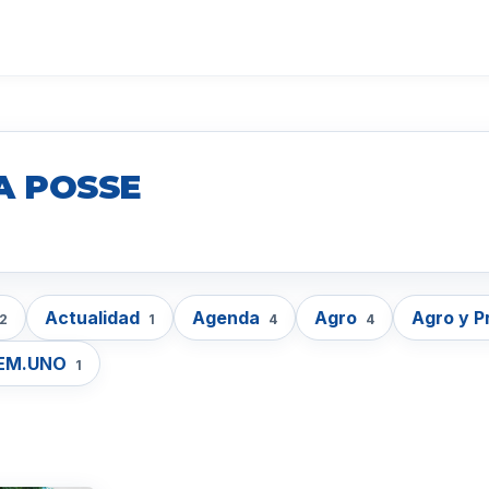
A POSSE
Actualidad
Agenda
Agro
Agro y 
2
1
4
4
EM.UNO
1