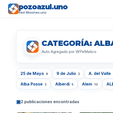
pozoazul.uno
Red Misiones.uno
CATEGORÍA: ALB
Auto Agregado por WPeMatico
25 de Mayo
9 de Julio
A. del Valle
6
2
Alba Posse
Alberdi
Alem
AL
2
5
10
▣
2 publicaciones encontradas