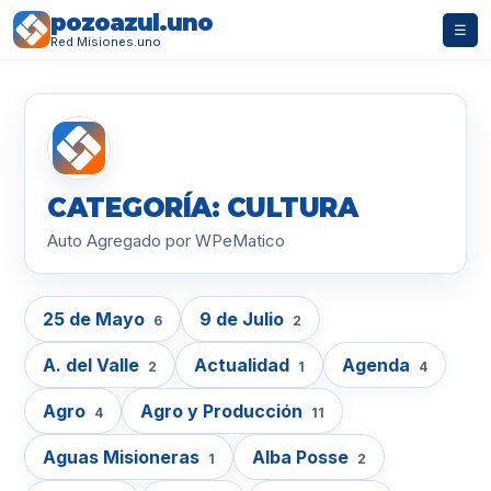
pozoazul.uno
☰
Red Misiones.uno
CATEGORÍA: CULTURA
Auto Agregado por WPeMatico
25 de Mayo
9 de Julio
6
2
A. del Valle
Actualidad
Agenda
2
1
4
Agro
Agro y Producción
4
11
Aguas Misioneras
Alba Posse
1
2