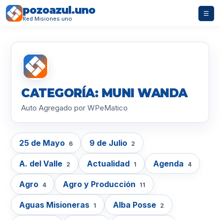
pozoazul.uno
☰
Red Misiones.uno
CATEGORÍA: MUNI WANDA
Auto Agregado por WPeMatico
25 de Mayo
9 de Julio
6
2
A. del Valle
Actualidad
Agenda
2
1
4
Agro
Agro y Producción
4
11
Aguas Misioneras
Alba Posse
1
2