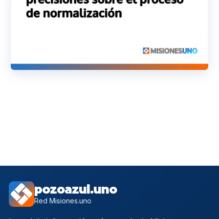
pozoazul.uno
Red Misiones.uno