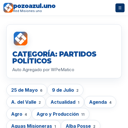
pozoazul.uno
☰
Red Misiones.uno
CATEGORÍA: PARTIDOS
POLÍTICOS
Auto Agregado por WPeMatico
25 de Mayo
9 de Julio
6
2
A. del Valle
Actualidad
Agenda
2
1
4
Agro
Agro y Producción
4
11
Aguas Misioneras
Alba Posse
1
2