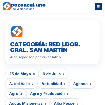
pozoazul.uno
☰
Red Misiones.uno
CATEGORÍA: RED LDOR.
GRAL. SAN MARTÍN
Auto Agregado por WPeMatico
25 de Mayo
9 de Julio
6
2
A. del Valle
Actualidad
Agenda
2
1
4
Agro
Agro y Producción
4
11
Aguas Misioneras
Alba Posse
1
2