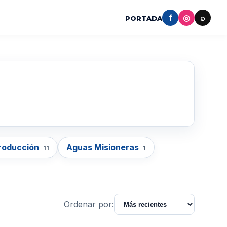
f
◎
⌕
PORTADA
Producción
Aguas Misioneras
11
1
Ordenar por: